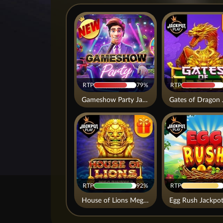
RTP
79%
RTP
Gameshow Party Jackpot Play
RTP
92%
RTP
House of Lions Megaways Jackpot Play