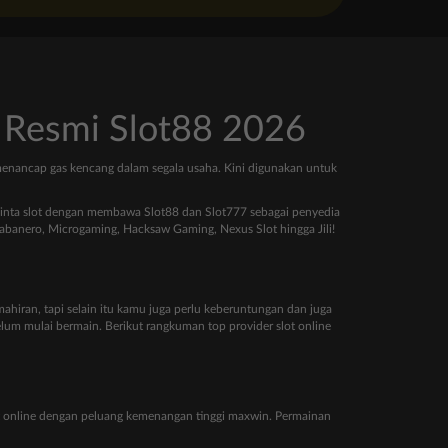
 Resmi Slot88 2026
 menancap gas kencang dalam segala usaha. Kini digunakan untuk
ecinta slot dengan membawa Slot88 dan Slot777 sebagai penyedia
y, Habanero, Microgaming, Hacksaw Gaming, Nexus Slot hingga Jili!
iran, tapi selain itu kamu juga perlu keberuntungan dan juga
lum mulai bermain. Berikut rangkuman top provider slot online
lot online dengan peluang kemenangan tinggi maxwin. Permainan