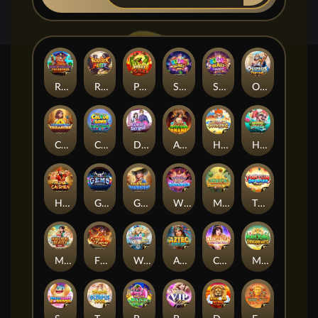
REDBEARD TREASURE
Rooster Blitz
Pedas Gila
Sugar Blast
Sugar Blast Frenzy
Olympus Fortune
Cleopatra's Treasure
Colour Game Mega Bonus
Dear Senpai
Aztec Rush Bonanza
HEAVENLY FEAST WITH WUKONG
Hippo Splash
Hunk Cai Shen
Gems of Valhalla
Gold Rush Bonanza
WILD WITCH SUGAR BONANZA
MAYA TEMPLE OF FORTUNE
TOMYUM BONANZA
Mahjong Beauty
Flame of Fortune
Wonder Ace
Aztec Fortune
Cleopatra's Fortune Ways
Mahjong Dragon Ways