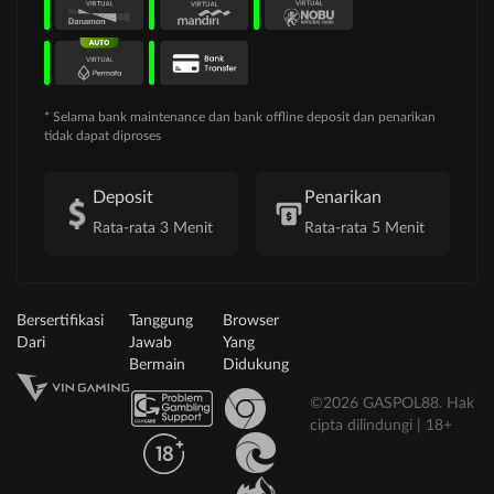
* Selama bank maintenance dan bank offline deposit dan penarikan
tidak dapat diproses
Deposit
Penarikan
Rata-rata 3 Menit
Rata-rata 5 Menit
Bersertifikasi
Tanggung
Browser
Dari
Jawab
Yang
Bermain
Didukung
©2026 GASPOL88. Hak
cipta dilindungi | 18+