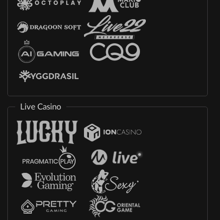
Live Casino