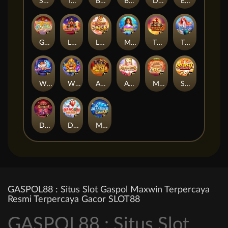
Sugar Candy Bonanza
Treasures of Olympus 1000
BREAK THE BANK
BUNNY VIP NIGHT
DIAMOND KING
EYES OF RA
GOLDEN FORTUNE HORSE
LADY OF RA
LUCKY TIGER
MAGIC PEARLS
THE BIG THE FAT THE UGLY
TIDES OF FORTUNE
WHITE ELEPHANT
WILD MINER
AFRICAN BUFFALO 5000
APHRODITE’S BLESSING
MEGA FORTUNE OX
SUSHI RUSH
DRACULA’S CASTLE BANQUET
DRAGON FORTUNE
MR DIAMOND DELUXE
GASPOL88 : Situs Slot Gaspol Maxwin Terpercaya
Resmi Terpercaya Gacor SLOT88
GASPOL88 : Situs Slot