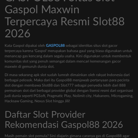
Gaspol Maxwin
Terpercaya Resmi Slot88
2026
Kata Gaspol dipakai oleh
GASPOL88
sebagai identitas situs slot gacor
terpercaya karena 'Gaspol' merupakan bahasa gaul yang biasa digunakan untuk
menancap gas kencang dalam segala usaha. Kini digunakan untuk membentuk
komunitas slot yang penuh semangat dalam mencari kemenangan gacor
maxwin di gemuruh dunia slot.
Di masa sekarang apk slot sudah lumrah dimainkan oleh rakyat Indonesia dari
berbagai pelosok. Maka dari itu Gaspol88 menjawab pertanyaan para pecinta
slot dengan membawa Slot88 dan Slot777 sebagai penyedia lebih dari 888
permainan slot dari berbagai provider global dengan lisensi resmi dari organisasi
judi dunia seperti PGSoft, Pragmatic Play, Nolimit city, Habanero, Microgaming,
Hacksaw Gaming, Nexus Slot hingga Jili!
Daftar Slot Provider
Rekomendasi Gaspol88 2026
Masih pemain slot pemula? Sini diajarin gimana caranya gas di Gaspol88 agar