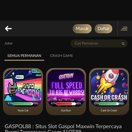
Masuk
Daftar
Joker
SEMUA PERMAINAN
CRASH GAME
RTP
95%
RTP
80%
RTP
90%
Nyan Cat
Out Run
Cash Or Crash
GASPOL88 : Situs Slot Gaspol Maxwin Terpercaya