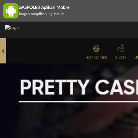
GASPOL88 Aplikasi Mobile
Jangan tampilkan lagi hari ini
HOT GAMES
SLOTS
L