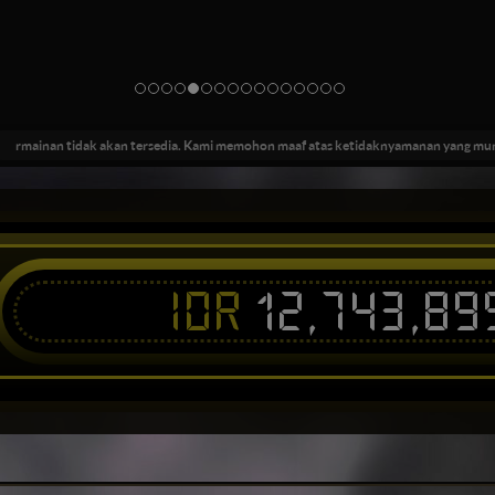
ainan tidak akan tersedia. Kami memohon maaf atas ketidaknyamanan yang mungkin d
IDR
12,743,89