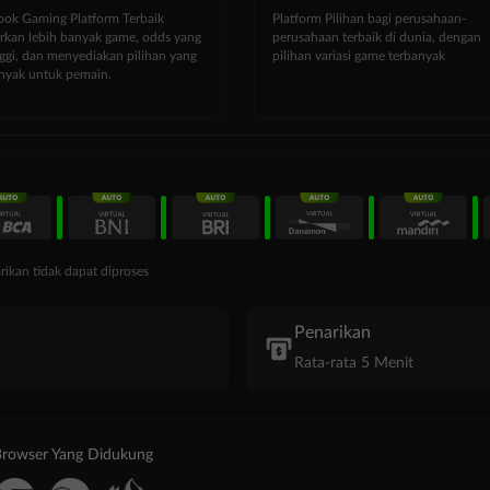
ook Gaming Platform Terbaik
Platform Pilihan bagi perusahaan-
kan lebih banyak game, odds yang
perusahaan terbaik di dunia, dengan
nggi, dan menyediakan pilihan yang
pilihan variasi game terbanyak
anyak untuk pemain.
ikan tidak dapat diproses
Penarikan
Rata-rata 5 Menit
rowser Yang Didukung