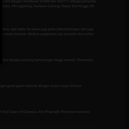
cinta slot dengan membawa Slot88 dan Slot777 sebagai penyedia
 Habanero, Microgaming, Hacksaw Gaming, Nexus Slot hingga Jili!
ran, tapi selain itu kamu juga perlu keberuntungan dan juga
um mulai bermain. Berikut rangkuman top provider slot online
ot online dengan peluang kemenangan tinggi maxwin. Permainan
 dengan game-game menarik dengan unsur-unsur chinese
 Slot Gates of Olympus, kini Pragmatic Play terus menerus