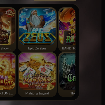
Wild Bounty Showdown
Epic Ze Zeus
BANDITO RETURNS
MUSCLE FORTUNE CAT
Mahjong Legend
The Crypt