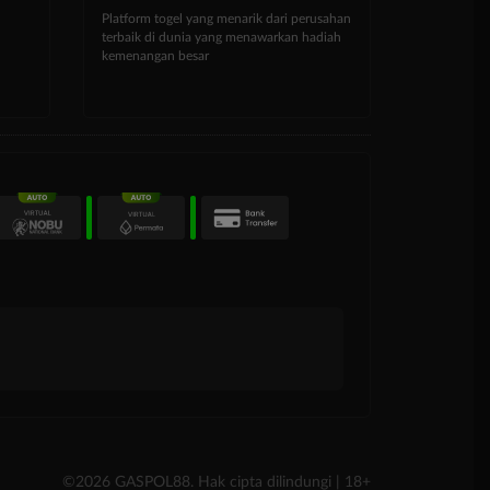
Platform togel yang menarik dari perusahan
terbaik di dunia yang menawarkan hadiah
kemenangan besar
©2026 GASPOL88. Hak cipta dilindungi | 18+