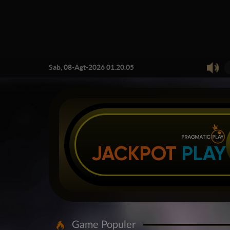
Sab, 08-Agt-2026 01.20.05
ri 15.00.00 sampai 30-Sep-2026 15.00.00. Selama waktu ini, PP Virtual Sports perm
JACKPOT
PLAY
Game Populer