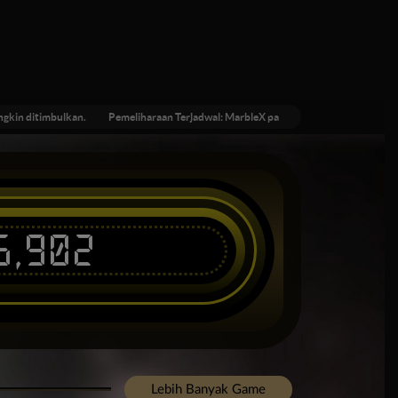
itimbulkan.
Pemeliharaan Terjadwal: MarbleX pada 31-Jul-2026 dari 00.00.00 sa
5,902
Lebih Banyak Game