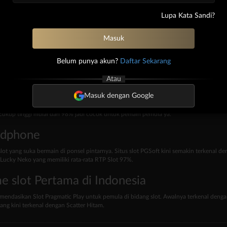
donesia dari berbagai pelosok. Maka dari itu Gaspol88 menjawab pertanyaan para pe
lisensi resmi dari organisasi judi dunia seperti PGSoft, Pragmatic Play, Nolimit city,
Lupa Kata Sandi?
omendasi Gaspol88 2026
aspol88 agar gampang menang Jackpot. Bermain di APK SLOT memang diperlukan kemahi
ot, Jam Gacor hingga game baru, kamu juga perlu cek provider slot terpercaya sebel
Belum punya akun?
Daftar Sekarang
Atau
Masuk dengan Google
us slot gacor hari ini yang sedang naik daun. Slot88 juga menyediakan permainan sl
cukup tinggi mulai dari 98% jadi cocok untuk pemain pemula ya.
andphone
lot yang suka bermain di ponsel pintarnya. Situs slot PGSoft kini semakin terkenal
Lucky Neko yang memiliki rata-rata RTP Slot 97%.
 slot Pertama di Indonesia
mendasikan Slot Pragmatic Play untuk pemula di bidang slot. Awalnya terkenal dengan
ng kini terkenal dengan Scatter Hitam.