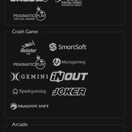
Crash Game
Arcade