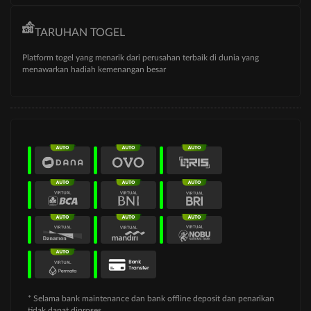
TARUHAN TOGEL
Platform togel yang menarik dari perusahan terbaik di dunia yang
menawarkan hadiah kemenangan besar
* Selama bank maintenance dan bank offline deposit dan penarikan
tidak dapat diproses