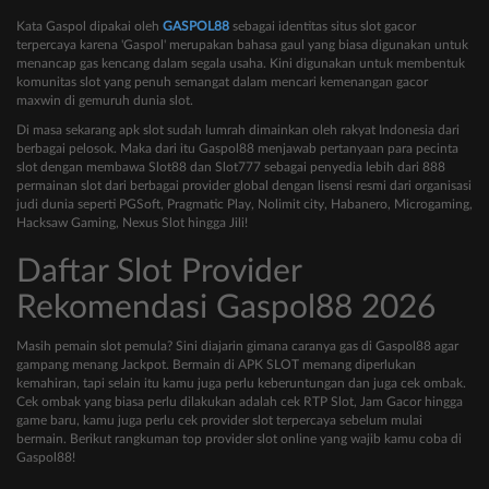
Kata Gaspol dipakai oleh
GASPOL88
sebagai identitas situs slot gacor
terpercaya karena 'Gaspol' merupakan bahasa gaul yang biasa digunakan untuk
menancap gas kencang dalam segala usaha. Kini digunakan untuk membentuk
komunitas slot yang penuh semangat dalam mencari kemenangan gacor
maxwin di gemuruh dunia slot.
Di masa sekarang apk slot sudah lumrah dimainkan oleh rakyat Indonesia dari
berbagai pelosok. Maka dari itu Gaspol88 menjawab pertanyaan para pecinta
slot dengan membawa Slot88 dan Slot777 sebagai penyedia lebih dari 888
permainan slot dari berbagai provider global dengan lisensi resmi dari organisasi
judi dunia seperti PGSoft, Pragmatic Play, Nolimit city, Habanero, Microgaming,
Hacksaw Gaming, Nexus Slot hingga Jili!
Daftar Slot Provider
Rekomendasi Gaspol88 2026
Masih pemain slot pemula? Sini diajarin gimana caranya gas di Gaspol88 agar
gampang menang Jackpot. Bermain di APK SLOT memang diperlukan
kemahiran, tapi selain itu kamu juga perlu keberuntungan dan juga cek ombak.
Cek ombak yang biasa perlu dilakukan adalah cek RTP Slot, Jam Gacor hingga
game baru, kamu juga perlu cek provider slot terpercaya sebelum mulai
bermain. Berikut rangkuman top provider slot online yang wajib kamu coba di
Gaspol88!