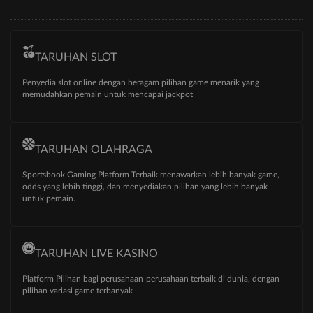
TARUHAN SLOT
Penyedia slot online dengan beragam pilihan game menarik yang
memudahkan pemain untuk mencapai jackpot
TARUHAN OLAHRAGA
Sportsbook Gaming Platform Terbaik menawarkan lebih banyak game,
odds yang lebih tinggi, dan menyediakan pilihan yang lebih banyak
untuk pemain.
TARUHAN LIVE KASINO
Platform Pilihan bagi perusahaan-perusahaan terbaik di dunia, dengan
pilihan variasi game terbanyak