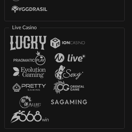
Live Casino