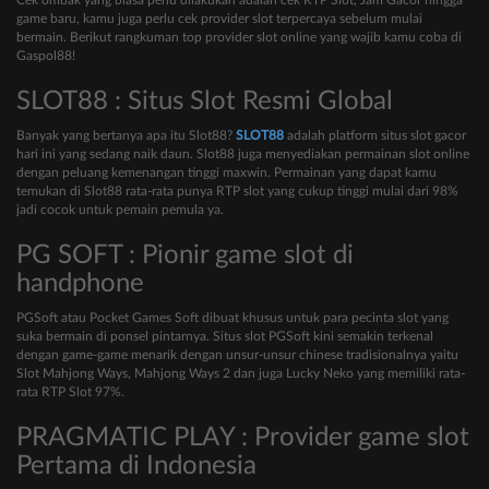
Cek ombak yang biasa perlu dilakukan adalah cek RTP Slot, Jam Gacor hingga
game baru, kamu juga perlu cek provider slot terpercaya sebelum mulai
bermain. Berikut rangkuman top provider slot online yang wajib kamu coba di
Gaspol88!
SLOT88 : Situs Slot Resmi Global
Banyak yang bertanya apa itu Slot88?
SLOT88
adalah platform situs slot gacor
hari ini yang sedang naik daun. Slot88 juga menyediakan permainan slot online
dengan peluang kemenangan tinggi maxwin. Permainan yang dapat kamu
temukan di Slot88 rata-rata punya RTP slot yang cukup tinggi mulai dari 98%
jadi cocok untuk pemain pemula ya.
PG SOFT : Pionir game slot di
handphone
PGSoft atau Pocket Games Soft dibuat khusus untuk para pecinta slot yang
suka bermain di ponsel pintarnya. Situs slot PGSoft kini semakin terkenal
dengan game-game menarik dengan unsur-unsur chinese tradisionalnya yaitu
Slot Mahjong Ways, Mahjong Ways 2 dan juga Lucky Neko yang memiliki rata-
rata RTP Slot 97%.
PRAGMATIC PLAY : Provider game slot
Pertama di Indonesia