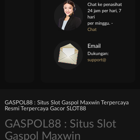
Chat ke penasihat
24 jam per hari, 7
hari
per minggu. -
Chat
Email
Dukungan:
support@
GASPOL88 : Situs Slot Gaspol Maxwin Terpercaya
Resmi Terpercaya Gacor SLOT88
GASPOL88 : Situs Slot
Gaspol Maxwin