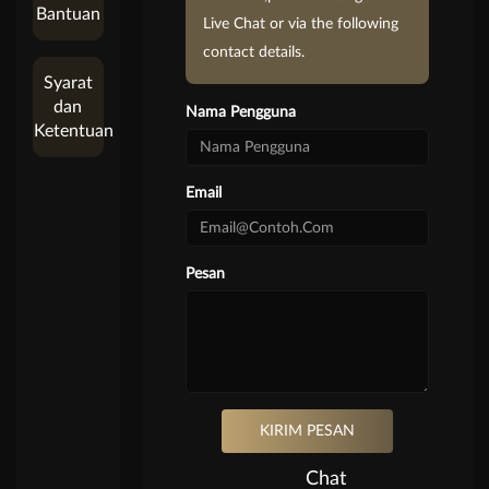
Bantuan
Live Chat or via the following
contact details.
Syarat
dan
Nama Pengguna
Ketentuan
Email
Pesan
Chat