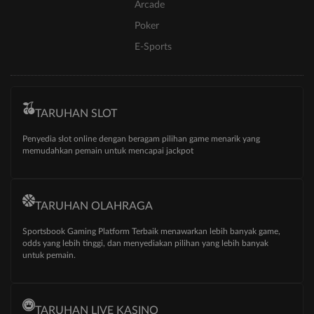
Arcade
Poker
E-Sports
TARUHAN SLOT
Penyedia slot online dengan beragam pilihan game menarik yang
memudahkan pemain untuk mencapai jackpot
TARUHAN OLAHRAGA
Sportsbook Gaming Platform Terbaik menawarkan lebih banyak game,
odds yang lebih tinggi, dan menyediakan pilihan yang lebih banyak
untuk pemain.
TARUHAN LIVE KASINO