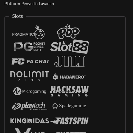
Platform Penyedia Layanan
Slots