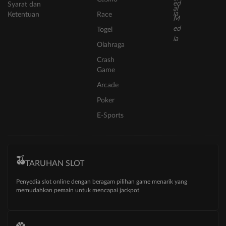
Syarat dan
Ketentuan
Race
Togel
Olahraga
Crash
Game
Arcade
Poker
E-Sports
TARUHAN SLOT
Penyedia slot online dengan beragam pilihan game menarik yang
memudahkan pemain untuk mencapai jackpot