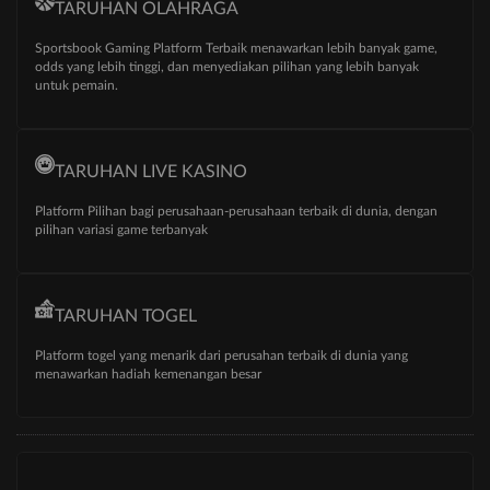
TARUHAN OLAHRAGA
Sportsbook Gaming Platform Terbaik menawarkan lebih banyak game,
odds yang lebih tinggi, dan menyediakan pilihan yang lebih banyak
untuk pemain.
TARUHAN LIVE KASINO
Platform Pilihan bagi perusahaan-perusahaan terbaik di dunia, dengan
pilihan variasi game terbanyak
TARUHAN TOGEL
Platform togel yang menarik dari perusahan terbaik di dunia yang
menawarkan hadiah kemenangan besar