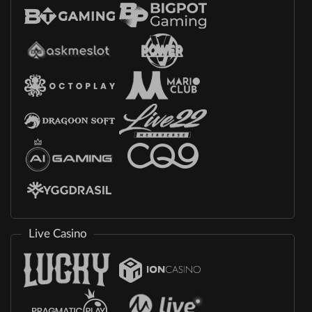
Live Casino