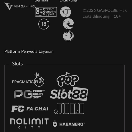
Bermain
Didukung
©2026 GASPOL88. Hak
cipta dilindungi | 18+
Platform Penyedia Layanan
Slots