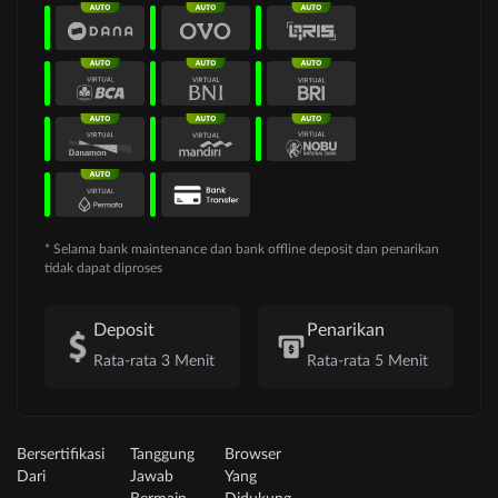
* Selama bank maintenance dan bank offline deposit dan penarikan
tidak dapat diproses
Deposit
Penarikan
Rata-rata 3 Menit
Rata-rata 5 Menit
Bersertifikasi
Tanggung
Browser
Dari
Jawab
Yang