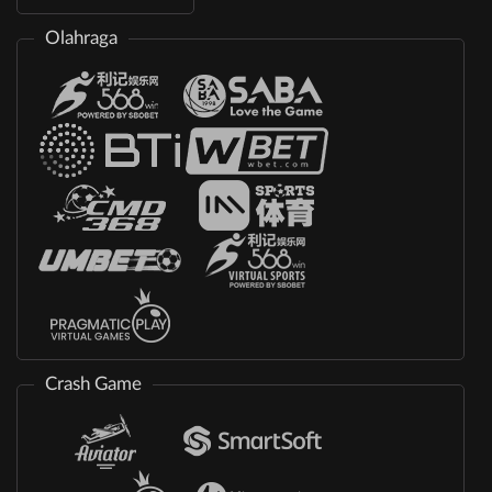
Olahraga
Crash Game