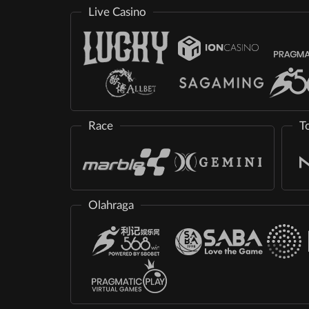
Live Casino
Race
T
Olahraga