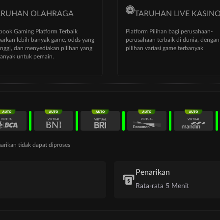
ARUHAN OLAHRAGA
TARUHAN LIVE KASIN
book Gaming Platform Terbaik
Platform Pilihan bagi perusahaan-
rkan lebih banyak game, odds yang
perusahaan terbaik di dunia, dengan
tinggi, dan menyediakan pilihan yang
pilihan variasi game terbanyak
banyak untuk pemain.
arikan tidak dapat diproses
Penarikan
Rata-rata 5 Menit