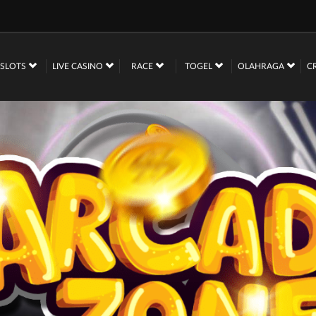
SLOTS
LIVE CASINO
RACE
TOGEL
OLAHRAGA
C