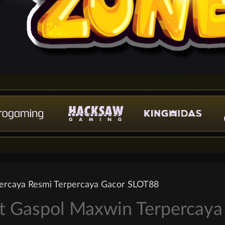
percaya Resmi Terpercaya Gacor SLOT88
t Gaspol Maxwin Terpercaya