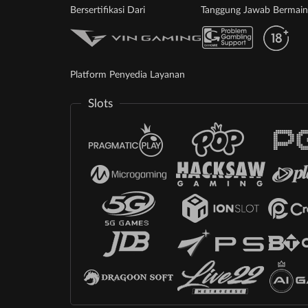
Bersertifikasi Dari
Tanggung Jawab Bermain
Platform Penyedia Layanan
Slots